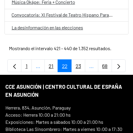
Música Okápe: Feria + Concierto
Convocatoria: XI Festival de Teatro Hispano Paraguayo
La desinformación en las elecciones
Mostrando el intervalo 421 - 440 de 1.352 resultados.
1
...
21
22
23
...
68
Página
Páginas intermedias Use TAB para despla
Página
Página
Página
Páginas intermedi
Página
CCE ASUNCIÓN | CENTRO CULTURAL DE ESPAÑA
EN ASUNCIÓN
Herrera, 834, Asunción, Paraguay
Acceso: Herrera 10:00 a 21:00 hs
Exposiciones: Martes a sábados 10:00 a 21:00 hs
Biblioteca Las Sinsombrero: Martes a viernes 10:00 a 17:30