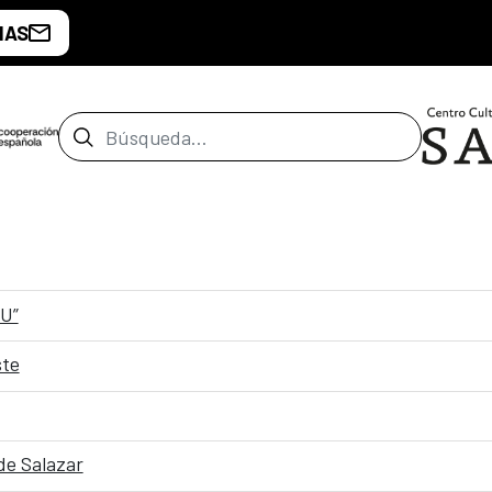
IAS
Barra de búsqueda
U”
ste
de Salazar