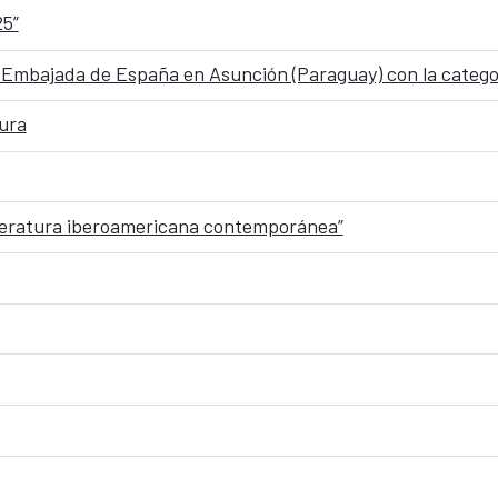
25”
 Embajada de España en Asunción (Paraguay) con la categor
tura
iteratura iberoamericana contemporánea”