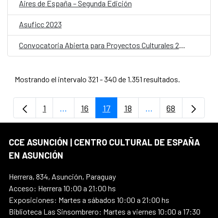
Aires de España – Segunda Edición
Asuficc 2023
Convocatoria Abierta para Proyectos Culturales 2024
Mostrando el intervalo 321 - 340 de 1.351 resultados.
1
...
16
17
18
...
68
Página
Páginas intermedias Use TAB para despla
Página
Página
Página
Páginas intermedi
Página
CCE ASUNCIÓN | CENTRO CULTURAL DE ESPAÑA
EN ASUNCIÓN
Herrera, 834, Asunción, Paraguay
Acceso: Herrera 10:00 a 21:00 hs
Exposiciones: Martes a sábados 10:00 a 21:00 hs
Biblioteca Las Sinsombrero: Martes a viernes 10:00 a 17:30