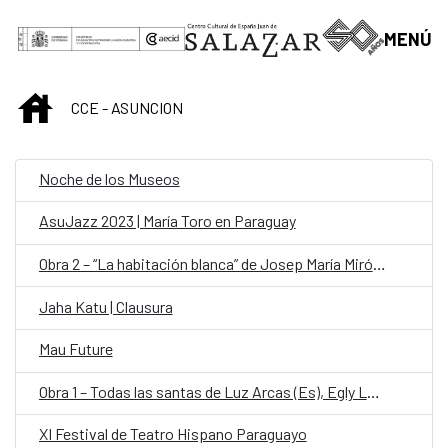
Saltar al contenido principal
MENÚ
INICIO
CCE - ASUNCION
Noche de los Museos
AsuJazz 2023 | María Toro en Paraguay
Obra 2 – “La habitación blanca” de Josep María Miró (Es)
Jaha Katu | Clausura
Mau Future
Obra 1 – Todas las santas de Luz Arcas (Es), Egly Larreynaga (Salvador) y Alicia Chong (Salvador)
XI Festival de Teatro Hispano Paraguayo