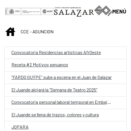
Saltar al contenido principal
MENÚ
INICIO
CCE - ASUNCION
Convocatoria Residencias artísticas AfrOeste
Receta #2 Motivos peruanos
“FARDO GUÝPE” sube a escena en el Juan de Salazar
El Juande alojará la “Semana de Teatro 2025”
Convocatoria personal laboral temporal en Embajada de España en Asunción (Paraguay) con la categoría de Auxiliar
El Juande se llena de trazos, colores y cultura
JOPARA