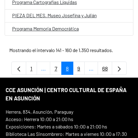
Programa Cartografías Líquidas
PIEZA DEL MES. Museo Josefina y Julián
Programa Memoria Democrática
Mostrando el intervalo 141 - 160 de 1.350 resultados.
1
...
7
8
9
...
68
Página
Páginas intermedias Use TAB para despl
Página
Página
Página
Páginas intermedia
Página
CCE ASUNCIÓN | CENTRO CULTURAL DE ESPAÑA
EN ASUNCIÓN
Herrera, 834, Asunción, Paraguay
Acceso: Herrera 10:00 a 21:00 hs
Exposiciones: Martes a sábados 10:00 a 21:00 hs
Biblioteca Las Sinsombrero: Martes a viernes 10:00 a 17:30