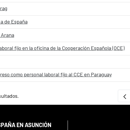
rag
ada de España
s Arana
boral fijo en la oficina de la Cooperación Española (OCE)
greso como personal laboral fijo al CCE en Paraguay
sultados.
SPAÑA EN ASUNCIÓN