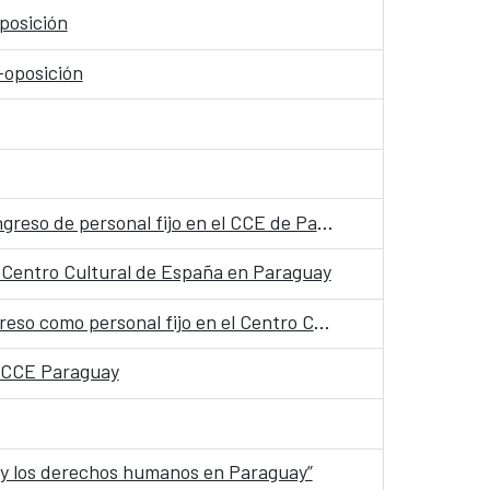
oposición
-oposición
Relación de puntajes de la primera prueba de la fase de concurso-oposición para la convocatoria de ingreso de personal fijo en el CCE de Paraguay
el Centro Cultural de España en Paraguay
Resolución por la que se modifica el órgano de selección correspondiente a la convocatoria para el ingreso como personal fijo en el Centro Cultural de España en Paraguay
le CCE Paraguay
a y los derechos humanos en Paraguay”