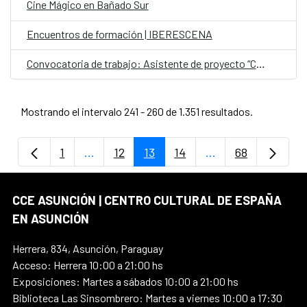
Cine Mágico en Bañado Sur
Encuentros de formación | IBERESCENA
Convocatoria de trabajo: Asistente de proyecto “Cartografías Líquidas”
Mostrando el intervalo 241 - 260 de 1.351 resultados.
1
...
12
13
14
...
68
Página
Páginas intermedias Use TAB para despla
Página
Página
Página
Páginas intermedi
Página
CCE ASUNCIÓN | CENTRO CULTURAL DE ESPAÑA
EN ASUNCIÓN
Herrera, 834, Asunción, Paraguay
Acceso: Herrera 10:00 a 21:00 hs
Exposiciones: Martes a sábados 10:00 a 21:00 hs
Biblioteca Las Sinsombrero: Martes a viernes 10:00 a 17:30