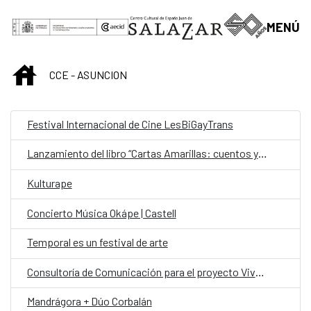
Saltar al contenido principal
MENÚ
INICIO
CCE - ASUNCION
Festival Internacional de Cine LesBiGayTrans
Lanzamiento del libro “Cartas Amarillas: cuentos y relatos” de Lourdes Talavera.
Kulturape
Concierto Música Okápe | Castell
Temporal es un festival de arte
Consultoría de Comunicación para el proyecto Viva el Parque Caballero
Mandrágora + Dúo Corbalán