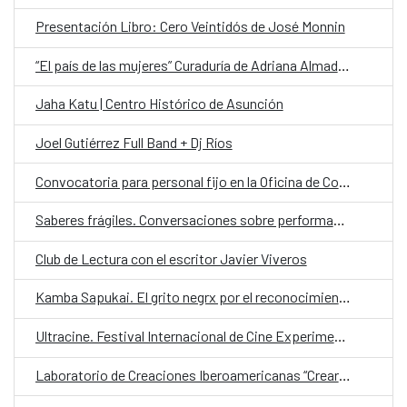
Presentación Libro: Cero Veintidós de José Monnin
“El país de las mujeres” Curaduría de Adriana Almada sobre la Colección Mendonca
Jaha Katu | Centro Histórico de Asunción
Joel Gutiérrez Full Band + Dj Ríos
Convocatoria para personal fijo en la Oficina de Cooperación Española (OCE) en la categoría de Chofer
Saberes frágiles. Conversaciones sobre performance y política desde América Latina
Club de Lectura con el escritor Javier Viveros
Kamba Sapukai. El grito negrx por el reconocimiento
Ultracine. Festival Internacional de Cine Experimental de Paraguay
Laboratorio de Creaciones Iberoamericanas “Crear en Libertad”