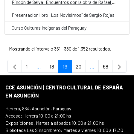
Rincón de Selva: Encuentros con la obra de Rafael Barrett
Presentación libro: Los Novísimos” de Sergio Rojas
Curso Culturas Indígenas del Paraguay
Mostrando el intervalo 361 - 380 de 1.352 resultados.
1
...
18
19
20
...
68
Página
Páginas intermedias Use TAB para despla
Página
Página
Página
Páginas intermedi
Página
CCE ASUNCIÓN | CENTRO CULTURAL DE ESPAÑA
EN ASUNCIÓN
Herrera, 834, Asunción, Paraguay
Acceso: Herrera 10:00 a 21:00 hs
Exposiciones: Martes a sábados 10:00 a 21:00 hs
Biblioteca Las Sinsombrero: Martes a viernes 10:00 a 17:30