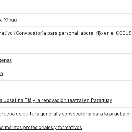
na Xingu
rativo | Convocatoria para personal laboral fijo en el CCEJS
ígenas
ro
a Josefina Plá y la renovación teatral en Paraguay
prueba de cultura general y convocatoria para la prueba pr
os méritos profesionales y formativos