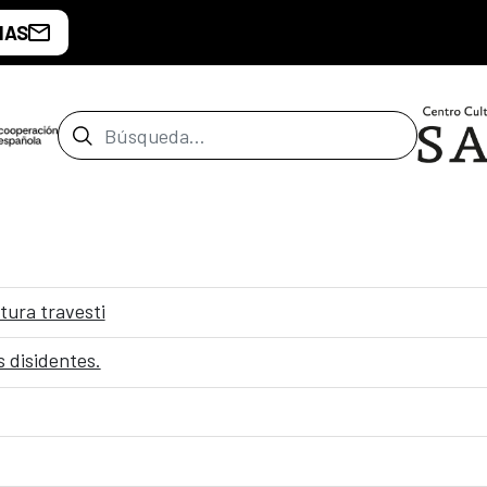
IAS
Barra de búsqueda
ura travesti
 disidentes.