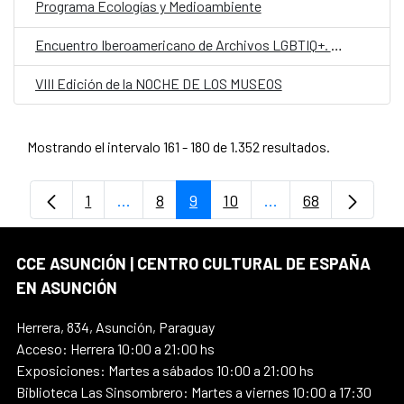
Programa Ecologías y Medioambiente
Encuentro Iberoamericano de Archivos LGBTIQ+. Nuevas cartografías y redes de colaboración
VIII Edición de la NOCHE DE LOS MUSEOS
Mostrando el intervalo 161 - 180 de 1.352 resultados.
1
...
8
9
10
...
68
Página
Páginas intermedias Use TAB para despl
Página
Página
Página
Páginas intermedia
Página
CCE ASUNCIÓN | CENTRO CULTURAL DE ESPAÑA
EN ASUNCIÓN
Herrera, 834, Asunción, Paraguay
Acceso: Herrera 10:00 a 21:00 hs
Exposiciones: Martes a sábados 10:00 a 21:00 hs
Biblioteca Las Sinsombrero: Martes a viernes 10:00 a 17:30