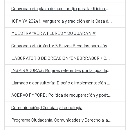
Convocatoria plaza de auxiliar fijo para la Oficina Económica y Comercial de España en Asunción
¡OPA YA 2024!: Vanguardia y tradición en la Casa del Bicentenario de las Artes Visuales
MUESTRA “VER A FLORES Y SU GUARANIA”
Convocatoria Abierta: 5 Plazas Becadas para Jóvenes Gestores de Festivales en Latinoamérica y África para participar al Atelier Donostia / San Sebastián 2025
LABORATORIO DE CREACIÓN “ENBORRADOR + CASA DIVERSA”
INSPIRADORAS: Mujeres referentes por la igualdad y la lucha contra la violencia
Llamado a consultoría: Diseño e implementación piloto de una Guía de Educación Ambiental sobre la biodiversidad, los valores ambientales, socioculturales y los servicios ecosistémicos vinculados a los humedales del Paraguay
ACERVO PYPORE: Política de recuperación y poética de preservación de memorias sexo genéricas silenciadas
Comunicación, Ciencias y Tecnología
Programa Ciudadanía, Comunidades y Derecho a la Ciudad