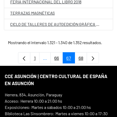
FERIA INTERNACIONAL DEL LIBRO 2018
TERRAZAS MAGNÉTICAS
CICLO DE TALLERES DE AUTOEDICIÓN GRÁFICA – COLLAGE
Mostrando el intervalo 1.321 - 1.340 de 1.352 resultados.
1
...
66
67
68
Página
Páginas intermedias Use TAB para d
Página
Página
Página
CCE ASUNCIÓN | CENTRO CULTURAL DE ESPAÑA
EN ASUNCIÓN
Herrera, 834, Asunción, Paraguay
Acceso: Herrera 10:00 a 21:00 hs
Exposiciones: Martes a sábados 10:00 a 21:00 hs
Biblioteca Las Sinsombrero: Martes a viernes 10:00 a 17:30