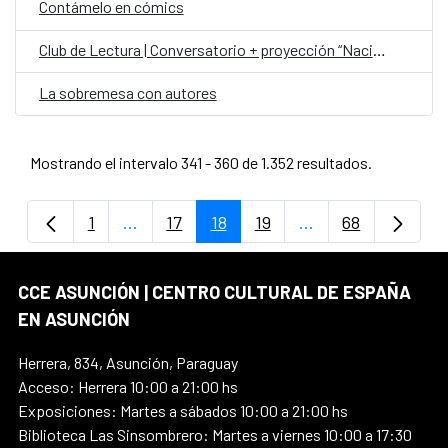
Contámelo en cómics
Club de Lectura | Conversatorio + proyección “Nación Guaraní”
La sobremesa con autores
Mostrando el intervalo 341 - 360 de 1.352 resultados.
1
...
17
18
19
...
68
Página
Páginas intermedias Use TAB para despla
Página
Página
Página
Páginas intermedi
Página
CCE ASUNCIÓN | CENTRO CULTURAL DE ESPAÑA
EN ASUNCIÓN
Herrera, 834, Asunción, Paraguay
Acceso: Herrera 10:00 a 21:00 hs
Exposiciones: Martes a sábados 10:00 a 21:00 hs
Biblioteca Las Sinsombrero: Martes a viernes 10:00 a 17:30