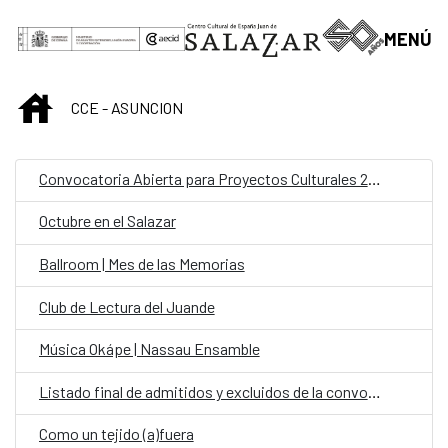
Saltar al contenido principal
MENÚ
INICIO
CCE - ASUNCION
Convocatoria Abierta para Proyectos Culturales 2024
Octubre en el Salazar
Ballroom | Mes de las Memorias
Club de Lectura del Juande
Música Okápe | Nassau Ensamble
Listado final de admitidos y excluidos de la convocatoria: personal fijo en la Oficina de Cooperación Española (OCE) en la categoría de Chofer
Como un tejido (a)fuera