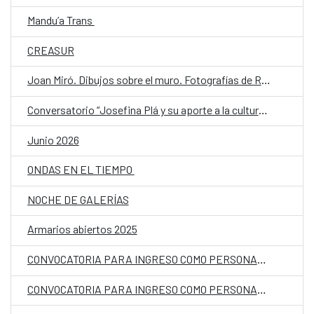
Mandu’a Trans
CREASUR
Joan Miró. Dibujos sobre el muro. Fotografías de Rif Spahni
Conversatorio “Josefina Plá y su aporte a la cultura del Paraguay” en la FIL
Junio 2026
ONDAS EN EL TIEMPO
NOCHE DE GALERÍAS
Armarios abiertos 2025
CONVOCATORIA PARA INGRESO COMO PERSONAL LABORAL FIJO EN LA EMBAJADA DE ESPAÑA EN ASUNCIÓN, PARAGUAY, CON LA CATEGORIA DE AUXILIAR PT 05360373
CONVOCATORIA PARA INGRESO COMO PERSONAL LABORAL FIJO EN LA EMBAJADA DE ESPAÑA EN ASUNCIÓN, PARAGUAY, CON LA CATEGORIA DE AUXILIAR PT 05360376