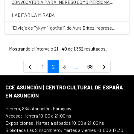
CONVOCATORIA PARA INGRESO COMO PERSONAL LABORAL FIJO EN LA EMBAJADA DE ESPAÑA EN ASUNCIÓN, PARAGUAY, CON LA CATEGORIA DE MAYORDOMO
HABITAR LA MIRADA
“El viaje de Tykymi (gotita)”, de Aura Brítez, representa a Paraguay en la quinta edición de Cuentos en Red
Mostrando el intervalo 21 - 40 de 1.352 resultados.
1
2
3
...
68
Página
Página
Página
Páginas intermedias Use
Página
CCE ASUNCIÓN | CENTRO CULTURAL DE ESPAÑA
EN ASUNCIÓN
Herrera, 834, Asunción, Paraguay
Acceso: Herrera 10:00 a 21:00 hs
Exposiciones: Martes a sábados 10:00 a 21:00 hs
Biblioteca Las Sinsombrero: Martes a viernes 10:00 a 17:30