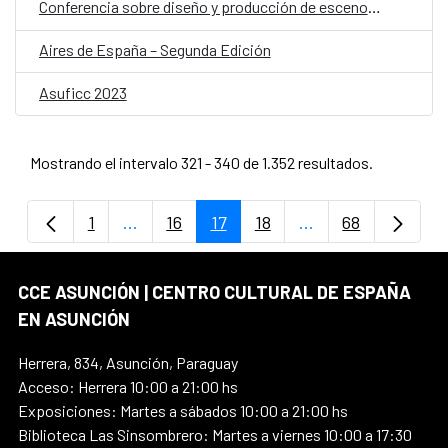
Conferencia sobre diseño y producción de escenografía contemporánea
Aires de España – Segunda Edición
Asuficc 2023
Mostrando el intervalo 321 - 340 de 1.352 resultados.
1
...
16
17
18
...
68
Página
Páginas intermedias Use TAB para despla
Página
Página
Página
Páginas intermedi
Página
CCE ASUNCIÓN | CENTRO CULTURAL DE ESPAÑA
EN ASUNCIÓN
Herrera, 834, Asunción, Paraguay
Acceso: Herrera 10:00 a 21:00 hs
Exposiciones: Martes a sábados 10:00 a 21:00 hs
Biblioteca Las Sinsombrero: Martes a viernes 10:00 a 17:30