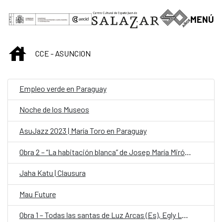
Saltar al contenido principal
MENÚ
INICIO
CCE - ASUNCION
Empleo verde en Paraguay
Noche de los Museos
AsuJazz 2023 | María Toro en Paraguay
Obra 2 – “La habitación blanca” de Josep María Miró (Es)
Jaha Katu | Clausura
Mau Future
Obra 1 – Todas las santas de Luz Arcas (Es), Egly Larreynaga (Salvador) y Alicia Chong (Salvador)