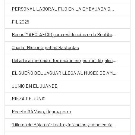
PERSONAL LABORAL FIJO EN LA EMBAJADA DE ESPAÑA EN PARAGUAY CON LA CATEGORÍA DE MAYORDOMO
FIL 2025
Becas MAEC-AECID para residencias en la Real Academia de España en Roma
Charla: Historiografías Bastardas
Del arte al mercado: formación en gestión de galerías con Pedro Marín
EL SUEÑO DEL JAGUAR LLEGA AL MUSEO DE AMÉRICA
JUNIO EN EL JUANDE
PIEZA DE JUNIO
Receta #4 Vaso, figura, porro
“Dilema de Pájaros”: teatro, infancias y conciencia ambiental en escena