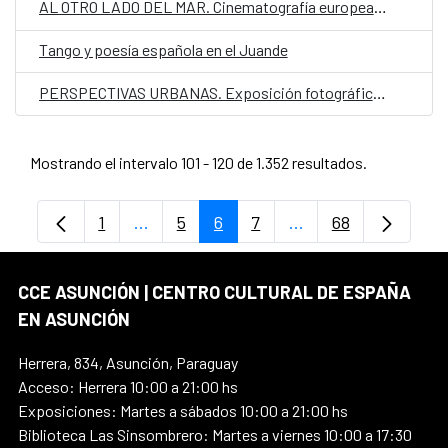
AL OTRO LADO DEL MAR. Cinematografía europea contemporánea
Tango y poesía española en el Juande
PERSPECTIVAS URBANAS. Exposición fotográfica de Rosendo Sánchez
Mostrando el intervalo 101 - 120 de 1.352 resultados.
1
...
5
6
7
...
68
Página
Páginas intermedias Use TAB para despl
Página
Página
Página
Páginas intermedia
Página
CCE ASUNCIÓN | CENTRO CULTURAL DE ESPAÑA
EN ASUNCIÓN
Herrera, 834, Asunción, Paraguay
Acceso: Herrera 10:00 a 21:00 hs
Exposiciones: Martes a sábados 10:00 a 21:00 hs
Biblioteca Las Sinsombrero: Martes a viernes 10:00 a 17:30