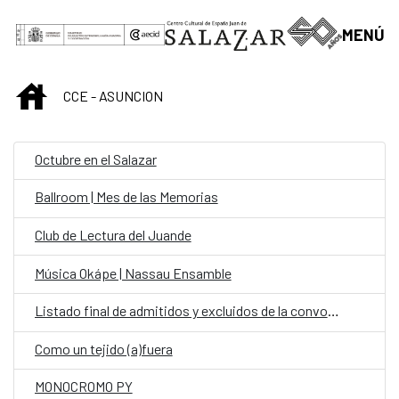
Saltar al contenido principal
MENÚ
INICIO
CCE - ASUNCION
Octubre en el Salazar
Ballroom | Mes de las Memorias
Club de Lectura del Juande
Música Okápe | Nassau Ensamble
Listado final de admitidos y excluidos de la convocatoria: personal fijo en la Oficina de Cooperación Española (OCE) en la categoría de Chofer
Como un tejido (a)fuera
MONOCROMO PY