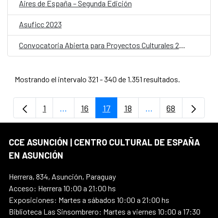
Aires de España – Segunda Edición
Asuficc 2023
Convocatoria Abierta para Proyectos Culturales 2024
Mostrando el intervalo 321 - 340 de 1.351 resultados.
1
...
16
17
18
...
68
Página
Páginas intermedias Use TAB para despla
Página
Página
Página
Páginas intermedi
Página
CCE ASUNCIÓN | CENTRO CULTURAL DE ESPAÑA
EN ASUNCIÓN
Herrera, 834, Asunción, Paraguay
Acceso: Herrera 10:00 a 21:00 hs
Exposiciones: Martes a sábados 10:00 a 21:00 hs
Biblioteca Las Sinsombrero: Martes a viernes 10:00 a 17:30