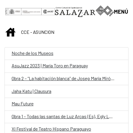
Saltar al contenido principal
MENÚ
INICIO
CCE - ASUNCION
Noche de los Museos
AsuJazz 2023 | María Toro en Paraguay
Obra 2 – “La habitación blanca” de Josep María Miró (Es)
Jaha Katu | Clausura
Mau Future
Obra 1 – Todas las santas de Luz Arcas (Es), Egly Larreynaga (Salvador) y Alicia Chong (Salvador)
XI Festival de Teatro Hispano Paraguayo