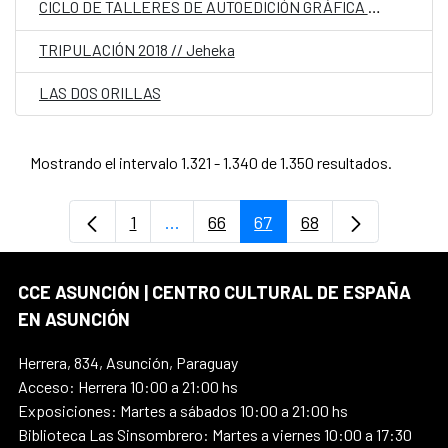
CICLO DE TALLERES DE AUTOEDICIÓN GRÁFICA – COLLAGE
TRIPULACIÓN 2018 // Jeheka
LAS DOS ORILLAS
Mostrando el intervalo 1.321 - 1.340 de 1.350 resultados.
1
...
66
67
68
Página
Páginas intermedias Use TAB para d
Página
Página
Página
CCE ASUNCIÓN | CENTRO CULTURAL DE ESPAÑA
EN ASUNCIÓN
Herrera, 834, Asunción, Paraguay
Acceso: Herrera 10:00 a 21:00 hs
Exposiciones: Martes a sábados 10:00 a 21:00 hs
Biblioteca Las Sinsombrero: Martes a viernes 10:00 a 17:30