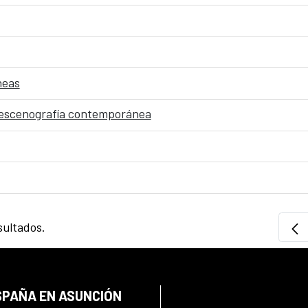
neas
 escenografía contemporánea
sultados.
SPAÑA EN ASUNCIÓN