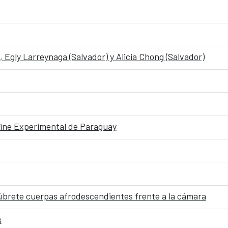
, Egly Larreynaga (Salvador) y Alicia Chong (Salvador)
Cine Experimental de Paraguay
cúbrete cuerpas afrodescendientes frente a la cámara
s