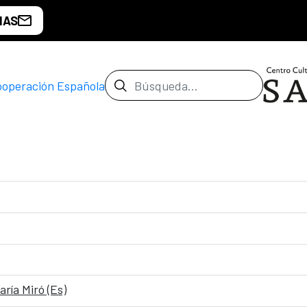
IAS
Barra de búsqueda
ría Miró (Es)