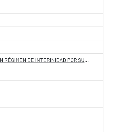
LISTADO DE ADMITIDOS Y EXCLUIDOS A LA CONVOCATORIA DE PERSONAL LABORAL TEMPORAL EN RÉGIMEN DE INTERINIDAD POR SUSTITUCIÓN, EN LA EMBAJADA DE ESPAÑA EN ASUNCIÓN, PARAGUAY, CON LA CATEGORIA DE OFICIAL