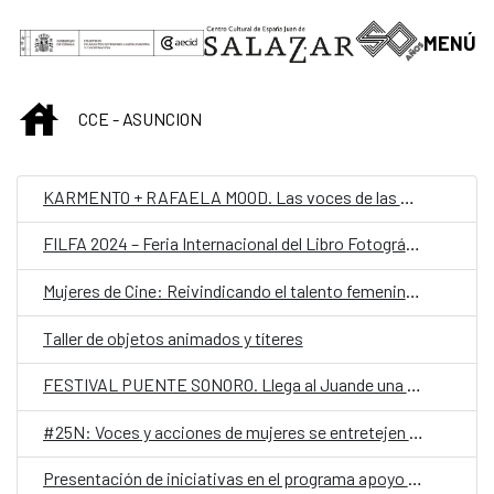
Saltar al contenido principal
MENÚ
INICIO
CCE - ASUNCION
KARMENTO + RAFAELA MOOD. Las voces de las mujeres resonarán en el Juan de Salazar.
FILFA 2024 – Feria Internacional del Libro Fotográfico Autoral en el Juande
Mujeres de Cine: Reivindicando el talento femenino en la industria audiovisual
Taller de objetos animados y títeres
FESTIVAL PUENTE SONORO. Llega al Juande una fusión de jazz que cruza fronteras
#25N: Voces y acciones de mujeres se entretejen en un mes dedicado al activismo en el Juan de Salazar
Presentación de iniciativas en el programa apoyo a la creación local 2025