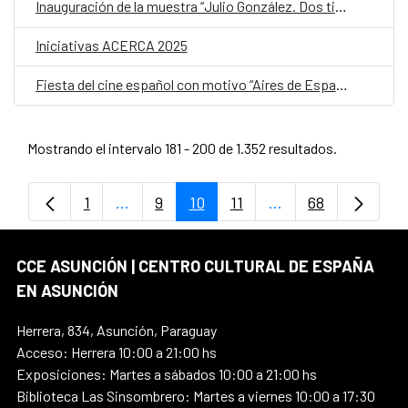
Inauguración de la muestra “Julio González. Dos tiempos e infinitas reproducciones”
Iniciativas ACERCA 2025
Fiesta del cine español con motivo “Aires de España” en el Centro Cultural Juan de Salazar
Mostrando el intervalo 181 - 200 de 1.352 resultados.
1
...
9
10
11
...
68
Página
Páginas intermedias Use TAB para despl
Página
Página
Página
Páginas intermedia
Página
CCE ASUNCIÓN | CENTRO CULTURAL DE ESPAÑA
EN ASUNCIÓN
Herrera, 834, Asunción, Paraguay
Acceso: Herrera 10:00 a 21:00 hs
Exposiciones: Martes a sábados 10:00 a 21:00 hs
Biblioteca Las Sinsombrero: Martes a viernes 10:00 a 17:30