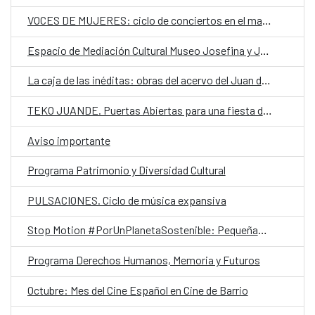
VOCES DE MUJERES: ciclo de conciertos en el marco del #25N
Espacio de Mediación Cultural Museo Josefina y Julián
La caja de las inéditas: obras del acervo del Juan de Salazar en exposición
TEKO JUANDE. Puertas Abiertas para una fiesta de creatividad comunitaria
Aviso importante
Programa Patrimonio y Diversidad Cultural
PULSACIONES. Ciclo de música expansiva
Stop Motion #PorUnPlanetaSostenible: Pequeñas acciones, grandes cambios ¡Únete al reto!
Programa Derechos Humanos, Memoria y Futuros
Octubre: Mes del Cine Español en Cine de Barrio