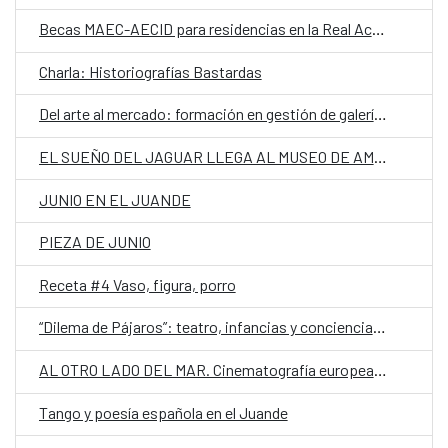
Becas MAEC-AECID para residencias en la Real Academia de España en Roma
Charla: Historiografías Bastardas
Del arte al mercado: formación en gestión de galerías con Pedro Marín
EL SUEÑO DEL JAGUAR LLEGA AL MUSEO DE AMÉRICA
JUNIO EN EL JUANDE
PIEZA DE JUNIO
Receta #4 Vaso, figura, porro
“Dilema de Pájaros”: teatro, infancias y conciencia ambiental en escena
AL OTRO LADO DEL MAR. Cinematografía europea contemporánea
Tango y poesía española en el Juande