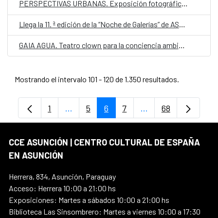
PERSPECTIVAS URBANAS. Exposición fotográfica de Rosendo Sánchez
Llega la 11. ª edición de la “Noche de Galerías” de ASGAPA
GAIA AGUA. Teatro clown para la conciencia ambiental
Mostrando el intervalo 101 - 120 de 1.350 resultados.
1
...
5
6
7
...
68
Página
Páginas intermedias Use TAB para despl
Página
Página
Página
Páginas intermedia
Página
CCE ASUNCIÓN | CENTRO CULTURAL DE ESPAÑA
EN ASUNCIÓN
Herrera, 834, Asunción, Paraguay
Acceso: Herrera 10:00 a 21:00 hs
Exposiciones: Martes a sábados 10:00 a 21:00 hs
Biblioteca Las Sinsombrero: Martes a viernes 10:00 a 17:30