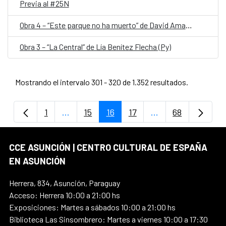
Previa al #25N
Obra 4 – “Este parque no ha muerto” de David Amado (Py)
Obra 3 – “La Central” de Lía Benítez Flecha (Py)
Mostrando el intervalo 301 - 320 de 1.352 resultados.
1
...
15
16
17
...
68
Página
Páginas intermedias Use TAB para despla
Página
Página
Página
Páginas intermedi
Página
CCE ASUNCIÓN | CENTRO CULTURAL DE ESPAÑA
EN ASUNCIÓN
Herrera, 834, Asunción, Paraguay
Acceso: Herrera 10:00 a 21:00 hs
Exposiciones: Martes a sábados 10:00 a 21:00 hs
Biblioteca Las Sinsombrero: Martes a viernes 10:00 a 17:30