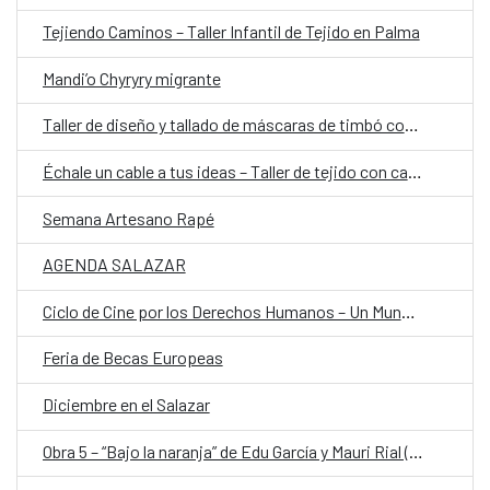
Tejiendo Caminos – Taller Infantil de Tejido en Palma
Mandi’o Chyryry migrante
Taller de diseño y tallado de máscaras de timbó con Néstor Portillo y Lucas We
Échale un cable a tus ideas – Taller de tejido con cable
Semana Artesano Rapé
AGENDA SALAZAR
Ciclo de Cine por los Derechos Humanos – Un Mundo en Movimiento
Feria de Becas Europeas
Diciembre en el Salazar
Obra 5 – “Bajo la naranja” de Edu García y Mauri Rial (Py)