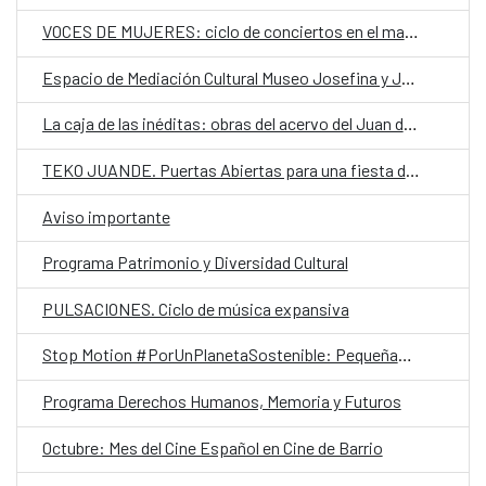
VOCES DE MUJERES: ciclo de conciertos en el marco del #25N
Espacio de Mediación Cultural Museo Josefina y Julián
La caja de las inéditas: obras del acervo del Juan de Salazar en exposición
TEKO JUANDE. Puertas Abiertas para una fiesta de creatividad comunitaria
Aviso importante
Programa Patrimonio y Diversidad Cultural
PULSACIONES. Ciclo de música expansiva
Stop Motion #PorUnPlanetaSostenible: Pequeñas acciones, grandes cambios ¡Únete al reto!
Programa Derechos Humanos, Memoria y Futuros
Octubre: Mes del Cine Español en Cine de Barrio