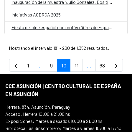
Inauguración de la muestra “Julio González. Dos tiempos e infinitas reproducciones”
Iniciativas ACERCA 2025
Fiesta del cine español con motivo “Aires de España” en el Centro Cultural Juan de Salazar
Mostrando el intervalo 181 - 200 de 1.352 resultados.
1
...
9
10
11
...
68
Página
Páginas intermedias Use TAB para despl
Página
Página
Página
Páginas intermedia
Página
CCE ASUNCIÓN | CENTRO CULTURAL DE ESPAÑA
EN ASUNCIÓN
Herrera, 834, Asunción, Paraguay
Acceso: Herrera 10:00 a 21:00 hs
Exposiciones: Martes a sábados 10:00 a 21:00 hs
Biblioteca Las Sinsombrero: Martes a viernes 10:00 a 17:30