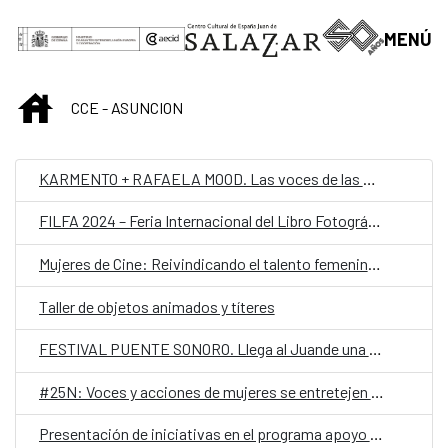
Saltar al contenido principal
MENÚ
INICIO
CCE - ASUNCION
KARMENTO + RAFAELA MOOD. Las voces de las mujeres resonarán en el Juan de Salazar.
FILFA 2024 – Feria Internacional del Libro Fotográfico Autoral en el Juande
Mujeres de Cine: Reivindicando el talento femenino en la industria audiovisual
Taller de objetos animados y títeres
FESTIVAL PUENTE SONORO. Llega al Juande una fusión de jazz que cruza fronteras
#25N: Voces y acciones de mujeres se entretejen en un mes dedicado al activismo en el Juan de Salazar
Presentación de iniciativas en el programa apoyo a la creación local 2025