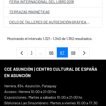
FERIA INTERNACIONAL DEL LIBRO 2018
TERRAZAS MAGNÉTICAS
CICLO DE TALLERES DE AUTOEDICIÓN GRÁFICA – COLLAGE
Mostrando el intervalo 1.321 - 1.340 de 1.352 resultados.
1
...
66
67
68
Página
Páginas intermedias Use TAB para d
Página
Página
Página
CCE ASUNCIÓN | CENTRO CULTURAL DE ESPAÑA
EN ASUNCIÓN
Herrera, 834, Asunción, Paraguay
Acceso: Herrera 10:00 a 21:00 hs
Exposiciones: Martes a sábados 10:00 a 21:00 hs
Biblioteca Las Sinsombrero: Martes a viernes 10:00 a 17:30