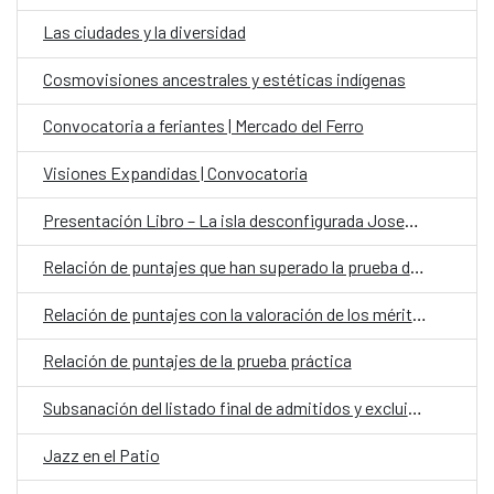
Las ciudades y la diversidad
Cosmovisiones ancestrales y estéticas indígenas
Convocatoria a feriantes | Mercado del Ferro
Visiones Expandidas | Convocatoria
Presentación Libro – La isla desconfigurada Josefina Plá y la renovación teatral en Paraguay
Relación de puntajes que han superado la prueba de cultura general y convocatoria para la prueba práctica
Relación de puntajes con la valoración de los méritos profesionales y formativos
Relación de puntajes de la prueba práctica
Subsanación del listado final de admitidos y excluidos | Convocatoria Laboral Fijo en el Exterior Categoría Auxiliar Administrativo para la OCE Paraguay
Jazz en el Patio