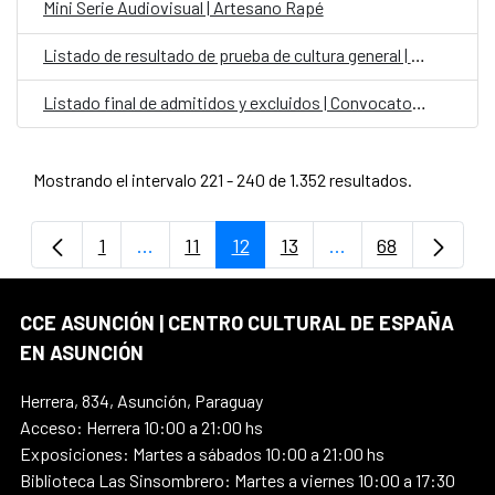
Mini Serie Audiovisual | Artesano Rapé
Listado de resultado de prueba de cultura general | Convocatoria para personal laboral fijo en el CCEJS
Listado final de admitidos y excluidos | Convocatoria Laboral Fijo en el Exterior Categoría Auxiliar Administrativo para la OCE Paraguay
Mostrando el intervalo 221 - 240 de 1.352 resultados.
1
...
11
12
13
...
68
Página
Páginas intermedias Use TAB para despla
Página
Página
Página
Páginas intermedi
Página
CCE ASUNCIÓN | CENTRO CULTURAL DE ESPAÑA
EN ASUNCIÓN
Herrera, 834, Asunción, Paraguay
Acceso: Herrera 10:00 a 21:00 hs
Exposiciones: Martes a sábados 10:00 a 21:00 hs
Biblioteca Las Sinsombrero: Martes a viernes 10:00 a 17:30