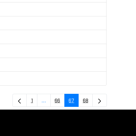
1
...
66
67
68
Página
Páginas intermedias Use TAB para desp
Página
Página
Página