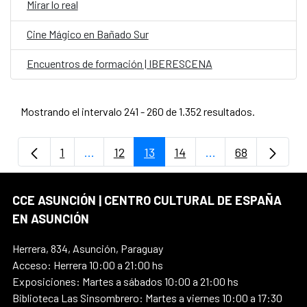
Mirar lo real
Cine Mágico en Bañado Sur
Encuentros de formación | IBERESCENA
Mostrando el intervalo 241 - 260 de 1.352 resultados.
1
...
12
13
14
...
68
Página
Páginas intermedias Use TAB para despla
Página
Página
Página
Páginas intermedi
Página
CCE ASUNCIÓN | CENTRO CULTURAL DE ESPAÑA
EN ASUNCIÓN
Herrera, 834, Asunción, Paraguay
Acceso: Herrera 10:00 a 21:00 hs
Exposiciones: Martes a sábados 10:00 a 21:00 hs
Biblioteca Las Sinsombrero: Martes a viernes 10:00 a 17:30