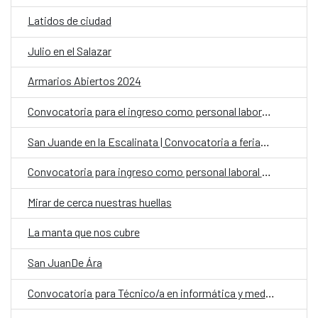
Latidos de ciudad
Julio en el Salazar
Armarios Abiertos 2024
Convocatoria para el ingreso como personal laboral fijo en el Centro Cultural de España Juan de Salazar en Paraguay, con la categoría de Auxiliar Administrativo/a
San Juande en la Escalinata | Convocatoria a feriantes
Convocatoria para ingreso como personal laboral fijo en la oficina de la Cooperación Española (OCE) en Paraguay con la categoría de Auxiliar Administrativo
Mirar de cerca nuestras huellas
La manta que nos cubre
San JuanDe Ára
Convocatoria para Técnico/a en informática y mediación digital