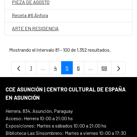
PIEZA DE AGOSTO
Receta #6 Ánfora
ARTE EN RESIDENCIA
Mostrando el intervalo 81 - 100 de 1.352 resultados.
1
...
4
5
6
...
68
Página
Páginas intermedias Use TAB para despl
Página
Página
Página
Páginas intermedia
Página
CCE ASUNCIÓN | CENTRO CULTURAL DE ESPAÑA
EN ASUNCIÓN
Herrera, 834, Asunción, Paraguay
Acceso: Herrera 10:00 a 21:00 hs
Exposiciones: Martes a sábados 10:00 a 21:00 hs
Biblioteca Las Sinsombrero: Martes a viernes 10:00 a 17:30