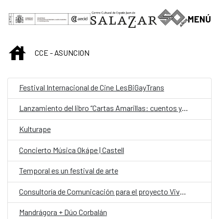
Saltar al contenido principal
MENÚ
INICIO
CCE - ASUNCION
Festival Internacional de Cine LesBiGayTrans
Lanzamiento del libro “Cartas Amarillas: cuentos y relatos” de Lourdes Talavera.
Kulturape
Concierto Música Okápe | Castell
Temporal es un festival de arte
Consultoría de Comunicación para el proyecto Viva el Parque Caballero
Mandrágora + Dúo Corbalán