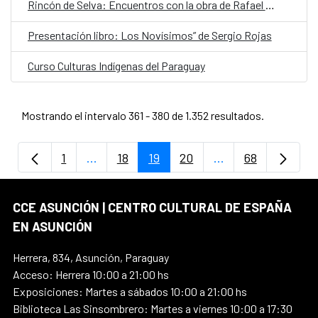
Rincón de Selva: Encuentros con la obra de Rafael Barrett
Presentación libro: Los Novísimos” de Sergio Rojas
Curso Culturas Indígenas del Paraguay
Mostrando el intervalo 361 - 380 de 1.352 resultados.
1
...
18
19
20
...
68
Página
Páginas intermedias Use TAB para despla
Página
Página
Página
Páginas intermedi
Página
CCE ASUNCIÓN | CENTRO CULTURAL DE ESPAÑA
EN ASUNCIÓN
Herrera, 834, Asunción, Paraguay
Acceso: Herrera 10:00 a 21:00 hs
Exposiciones: Martes a sábados 10:00 a 21:00 hs
Biblioteca Las Sinsombrero: Martes a viernes 10:00 a 17:30