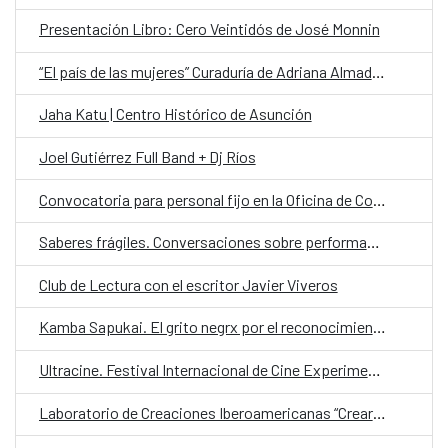
Presentación Libro: Cero Veintidós de José Monnin
“El país de las mujeres” Curaduría de Adriana Almada sobre la Colección Mendonca
Jaha Katu | Centro Histórico de Asunción
Joel Gutiérrez Full Band + Dj Ríos
Convocatoria para personal fijo en la Oficina de Cooperación Española (OCE) en la categoría de Chofer
Saberes frágiles. Conversaciones sobre performance y política desde América Latina
Club de Lectura con el escritor Javier Viveros
Kamba Sapukai. El grito negrx por el reconocimiento
Ultracine. Festival Internacional de Cine Experimental de Paraguay
Laboratorio de Creaciones Iberoamericanas “Crear en Libertad”