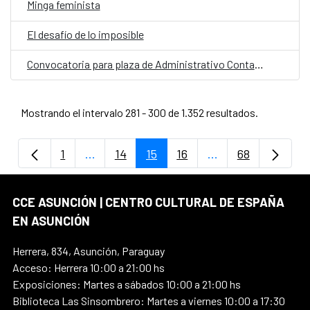
Minga feminista
El desafío de lo imposible
Convocatoria para plaza de Administrativo Contable CCE Paraguay
Mostrando el intervalo 281 - 300 de 1.352 resultados.
1
...
14
15
16
...
68
Página
Páginas intermedias Use TAB para despla
Página
Página
Página
Páginas intermedi
Página
CCE ASUNCIÓN | CENTRO CULTURAL DE ESPAÑA
EN ASUNCIÓN
Herrera, 834, Asunción, Paraguay
Acceso: Herrera 10:00 a 21:00 hs
Exposiciones: Martes a sábados 10:00 a 21:00 hs
Biblioteca Las Sinsombrero: Martes a viernes 10:00 a 17:30