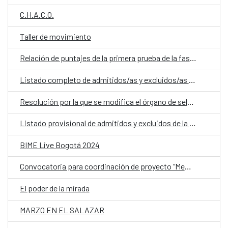
C.H.A.C.O.
Taller de movimiento
Relación de puntajes de la primera prueba de la fase de concurso-oposición para la convocatoria de ingreso de personal fijo en el CCE de Paraguay
Listado completo de admitidos/as y excluidos/as para la convocatoria de ingreso de personal fijo en el Centro Cultural de España en Paraguay
Resolución por la que se modifica el órgano de selección correspondiente a la convocatoria para el ingreso como personal fijo en el Centro Cultural de España en Paraguay
Listado provisional de admitidos y excluidos de la convocatoria para plaza de administrativo contable CCE Paraguay
BIME Live Bogotá 2024
Convocatoria para coordinación de proyecto “Memoria democrática, archivos y sitios de la resistencia y los derechos humanos en Paraguay”
El poder de la mirada
MARZO EN EL SALAZAR