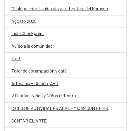
“Diálogo entre la historia y la literatura del Paraguay del siglo XX: memoria, conflicto e identidad”
Agosto 2026
Indie Checkpoint
Aviso a la comunidad
3 x 3
Taller de estampación y café
Artesanía + Diseño (A+D)
V Festival Niñas y Niños al Teatro
CICLO DE ACTIVIDADES ACADÉMICAS CON EL PROF. DR. JOSÉ VICENTE PEIRÓ BARCO
CONTAR EL ARTE