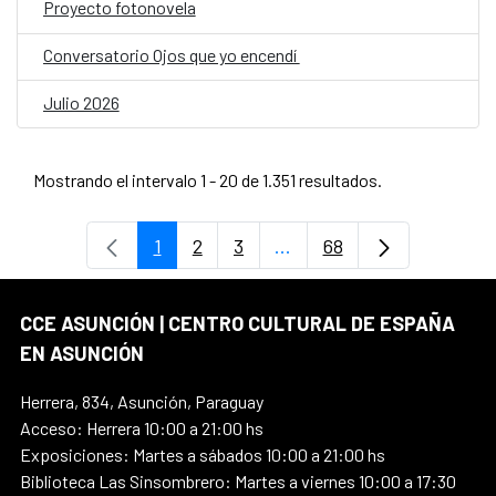
Proyecto fotonovela
Conversatorio Ojos que yo encendí
Julio 2026
Mostrando el intervalo 1 - 20 de 1.351 resultados.
1
2
3
...
68
Página
Página
Página
Páginas intermedias Use
Página
CCE ASUNCIÓN | CENTRO CULTURAL DE ESPAÑA
EN ASUNCIÓN
Herrera, 834, Asunción, Paraguay
Acceso: Herrera 10:00 a 21:00 hs
Exposiciones: Martes a sábados 10:00 a 21:00 hs
Biblioteca Las Sinsombrero: Martes a viernes 10:00 a 17:30