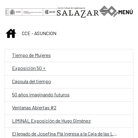
Saltar al contenido principal
MENÚ
INICIO
CCE - ASUNCION
Tiempo de Mujeres
Exposición 50 +
Cápsula del tiempo
50 años imaginando futuros
Ventanas Abiertas #2
LIMINAL Exposición de Hugo Giménez
El legado de Josefina Plá ingresa a la Caja de las Letras del Instituto Cervantes