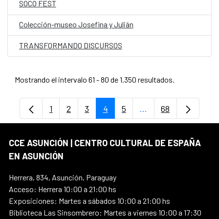
SOCO FEST
Colección-museo Josefina y Julián
TRANSFORMANDO DISCURSOS
Mostrando el intervalo 61 - 80 de 1.350 resultados.
1
2
3
4
5
...
68
Página
Página
Página
Página
Página
Páginas intermedias
Página
CCE ASUNCIÓN | CENTRO CULTURAL DE ESPAÑA
EN ASUNCIÓN
Herrera, 834, Asunción, Paraguay
Acceso: Herrera 10:00 a 21:00 hs
Exposiciones: Martes a sábados 10:00 a 21:00 hs
Biblioteca Las Sinsombrero: Martes a viernes 10:00 a 17:30