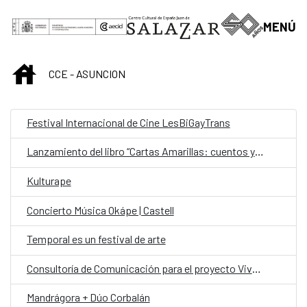
Saltar al contenido principal
MENÚ
INICIO
CCE - ASUNCION
Festival Internacional de Cine LesBiGayTrans
Lanzamiento del libro “Cartas Amarillas: cuentos y relatos” de Lourdes Talavera.
Kulturape
Concierto Música Okápe | Castell
Temporal es un festival de arte
Consultoría de Comunicación para el proyecto Viva el Parque Caballero
Mandrágora + Dúo Corbalán