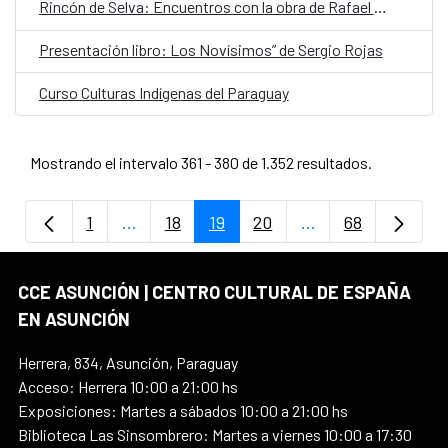
Rincón de Selva: Encuentros con la obra de Rafael Barrett
Presentación libro: Los Novísimos” de Sergio Rojas
Curso Culturas Indígenas del Paraguay
Mostrando el intervalo 361 - 380 de 1.352 resultados.
1
...
18
19
20
...
68
Página
Páginas intermedias Use TAB para despla
Página
Página
Página
Páginas intermedi
Página
CCE ASUNCIÓN | CENTRO CULTURAL DE ESPAÑA
EN ASUNCIÓN
Herrera, 834, Asunción, Paraguay
Acceso: Herrera 10:00 a 21:00 hs
Exposiciones: Martes a sábados 10:00 a 21:00 hs
Biblioteca Las Sinsombrero: Martes a viernes 10:00 a 17:30