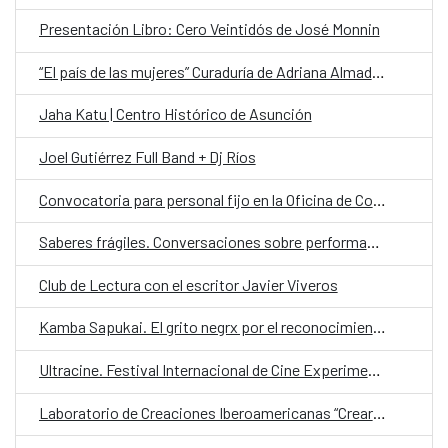
Presentación Libro: Cero Veintidós de José Monnin
“El país de las mujeres” Curaduría de Adriana Almada sobre la Colección Mendonca
Jaha Katu | Centro Histórico de Asunción
Joel Gutiérrez Full Band + Dj Ríos
Convocatoria para personal fijo en la Oficina de Cooperación Española (OCE) en la categoría de Chofer
Saberes frágiles. Conversaciones sobre performance y política desde América Latina
Club de Lectura con el escritor Javier Viveros
Kamba Sapukai. El grito negrx por el reconocimiento
Ultracine. Festival Internacional de Cine Experimental de Paraguay
Laboratorio de Creaciones Iberoamericanas “Crear en Libertad”