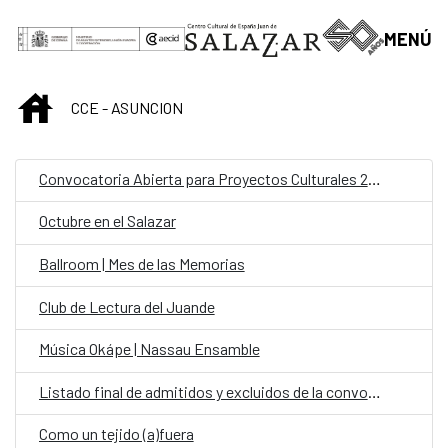
Saltar al contenido principal
MENÚ
INICIO
CCE - ASUNCION
Convocatoria Abierta para Proyectos Culturales 2024
Octubre en el Salazar
Ballroom | Mes de las Memorias
Club de Lectura del Juande
Música Okápe | Nassau Ensamble
Listado final de admitidos y excluidos de la convocatoria: personal fijo en la Oficina de Cooperación Española (OCE) en la categoría de Chofer
Como un tejido (a)fuera