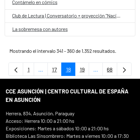
Contámelo en cómics
Club de Lectura | Conversatorio + proyección “Nación Guaraní”
La sobremesa con autores
Mostrando el intervalo 341 - 360 de 1.352 resultados.
1
...
17
18
19
...
68
Página
Páginas intermedias Use TAB para despla
Página
Página
Página
Páginas intermedi
Página
CCE ASUNCIÓN | CENTRO CULTURAL DE ESPAÑA
EN ASUNCIÓN
Herrera, 834, Asunción, Paraguay
Acceso: Herrera 10:00 a 21:00 hs
Exposiciones: Martes a sábados 10:00 a 21:00 hs
Biblioteca Las Sinsombrero: Martes a viernes 10:00 a 17:30