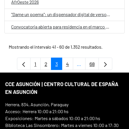
AfrOeste 2026
"Dame un poema": un dispensador digital de versos, en el Día Mundial de la Poesía
Convocatoria abierta para residencia en el marco del proyecto Cartografías Líquidas
Mostrando el intervalo 41 - 60 de 1.352 resultados.
1
2
3
4
...
68
Página
Página
Página
Página
Páginas intermedias U
Página
CCE ASUNCIÓN | CENTRO CULTURAL DE ESPAÑA
EN ASUNCIÓN
Herrera, 834, Asunción, Paraguay
Acceso: Herrera 10:00 a 21:00 hs
Exposiciones: Martes a sábados 10:00 a 21:00 hs
Biblioteca Las Sinsombrero: Martes a viernes 10:00 a 17:30