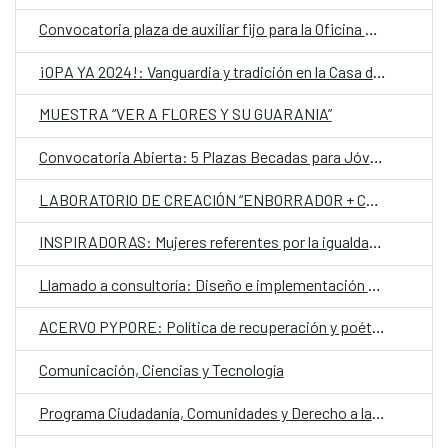
Convocatoria plaza de auxiliar fijo para la Oficina Económica y Comercial de España en Asunción
¡OPA YA 2024!: Vanguardia y tradición en la Casa del Bicentenario de las Artes Visuales
MUESTRA “VER A FLORES Y SU GUARANIA”
Convocatoria Abierta: 5 Plazas Becadas para Jóvenes Gestores de Festivales en Latinoamérica y África para participar al Atelier Donostia / San Sebastián 2025
LABORATORIO DE CREACIÓN “ENBORRADOR + CASA DIVERSA”
INSPIRADORAS: Mujeres referentes por la igualdad y la lucha contra la violencia
Llamado a consultoría: Diseño e implementación piloto de una Guía de Educación Ambiental sobre la biodiversidad, los valores ambientales, socioculturales y los servicios ecosistémicos vinculados a los humedales del Paraguay
ACERVO PYPORE: Política de recuperación y poética de preservación de memorias sexo genéricas silenciadas
Comunicación, Ciencias y Tecnología
Programa Ciudadanía, Comunidades y Derecho a la Ciudad