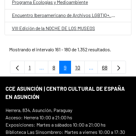
Programa Ecologías y Medioambiente
Encuentro Iberoamericano de Archivos LGBTIQ+. Nuevas cartografías y redes de colaboración
VIII Edición de la NOCHE DE LOS MUSEOS
Mostrando el intervalo 161 - 180 de 1.352 resultados.
1
...
8
9
10
...
68
Página
Páginas intermedias Use TAB para despl
Página
Página
Página
Páginas intermedia
Página
CCE ASUNCIÓN | CENTRO CULTURAL DE ESPAÑA
EN ASUNCIÓN
Herrera, 834, Asunción, Paraguay
Acceso: Herrera 10:00 a 21:00 hs
Exposiciones: Martes a sábados 10:00 a 21:00 hs
Biblioteca Las Sinsombrero: Martes a viernes 10:00 a 17:30