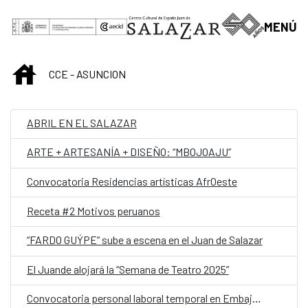
Saltar al contenido principal
MENÚ
INICIO
CCE - ASUNCION
ABRIL EN EL SALAZAR
ARTE + ARTESANÍA + DISEÑO: “MBOJOAJU”
Convocatoria Residencias artísticas AfrOeste
Receta #2 Motivos peruanos
“FARDO GUÝPE” sube a escena en el Juan de Salazar
El Juande alojará la “Semana de Teatro 2025”
Convocatoria personal laboral temporal en Embajada de España en Asunción (Paraguay) con la categoría de Auxiliar