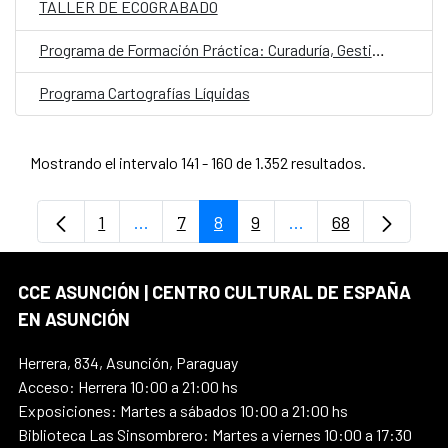
TALLER DE ECOGRABADO
Programa de Formación Práctica: Curaduría, Gestión de Exposiciones y Espacios Expositivos
Programa Cartografías Líquidas
Mostrando el intervalo 141 - 160 de 1.352 resultados.
1
...
7
8
9
...
68
Página
Páginas intermedias Use TAB para despl
Página
Página
Página
Páginas intermedia
Página
CCE ASUNCIÓN | CENTRO CULTURAL DE ESPAÑA
EN ASUNCIÓN
Herrera, 834, Asunción, Paraguay
Acceso: Herrera 10:00 a 21:00 hs
Exposiciones: Martes a sábados 10:00 a 21:00 hs
Biblioteca Las Sinsombrero: Martes a viernes 10:00 a 17:30