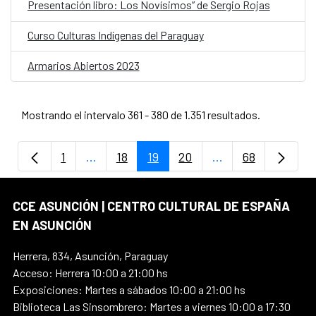
Presentación libro: Los Novísimos” de Sergio Rojas
Curso Culturas Indígenas del Paraguay
Armarios Abiertos 2023
Mostrando el intervalo 361 - 380 de 1.351 resultados.
1
...
18
19
20
...
68
Página
Páginas intermedias Use TAB para despla
Página
Página
Página
Páginas intermedi
Página
CCE ASUNCIÓN | CENTRO CULTURAL DE ESPAÑA
EN ASUNCIÓN
Herrera, 834, Asunción, Paraguay
Acceso: Herrera 10:00 a 21:00 hs
Exposiciones: Martes a sábados 10:00 a 21:00 hs
Biblioteca Las Sinsombrero: Martes a viernes 10:00 a 17:30