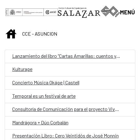
Saltar al contenido principal
MENÚ
INICIO
CCE - ASUNCION
Lanzamiento del libro “Cartas Amarillas: cuentos y relatos” de Lourdes Talavera.
Kulturape
Concierto Música Okápe | Castell
Temporal es un festival de arte
Consultoría de Comunicación para el proyecto Viva el Parque Caballero
Mandrágora + Dúo Corbalán
Presentación Libro: Cero Veintidós de José Monnin