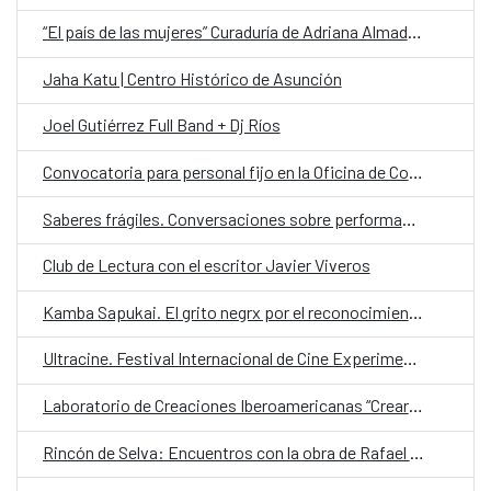
“El país de las mujeres” Curaduría de Adriana Almada sobre la Colección Mendonca
Jaha Katu | Centro Histórico de Asunción
Joel Gutiérrez Full Band + Dj Ríos
Convocatoria para personal fijo en la Oficina de Cooperación Española (OCE) en la categoría de Chofer
Saberes frágiles. Conversaciones sobre performance y política desde América Latina
Club de Lectura con el escritor Javier Viveros
Kamba Sapukai. El grito negrx por el reconocimiento
Ultracine. Festival Internacional de Cine Experimental de Paraguay
Laboratorio de Creaciones Iberoamericanas “Crear en Libertad”
Rincón de Selva: Encuentros con la obra de Rafael Barrett