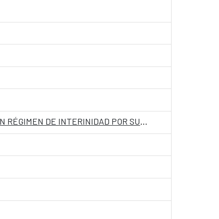
LISTADO DE ADMITIDOS Y EXCLUIDOS A LA CONVOCATORIA DE PERSONAL LABORAL TEMPORAL EN RÉGIMEN DE INTERINIDAD POR SUSTITUCIÓN, EN LA EMBAJADA DE ESPAÑA EN ASUNCIÓN, PARAGUAY, CON LA CATEGORIA DE OFICIAL