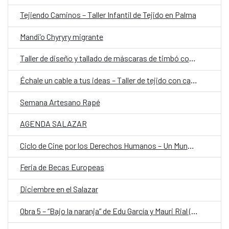
Tejiendo Caminos – Taller Infantil de Tejido en Palma
Mandi’o Chyryry migrante
Taller de diseño y tallado de máscaras de timbó con Néstor Portillo y Lucas We
Échale un cable a tus ideas – Taller de tejido con cable
Semana Artesano Rapé
AGENDA SALAZAR
Ciclo de Cine por los Derechos Humanos – Un Mundo en Movimiento
Feria de Becas Europeas
Diciembre en el Salazar
Obra 5 – “Bajo la naranja” de Edu García y Mauri Rial (Py)