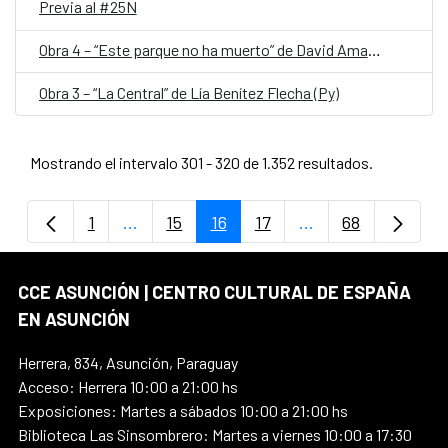
Previa al #25N
Obra 4 – “Este parque no ha muerto” de David Amado (Py)
Obra 3 – “La Central” de Lía Benítez Flecha (Py)
Mostrando el intervalo 301 - 320 de 1.352 resultados.
1
...
15
16
17
...
68
Página
Páginas intermedias Use TAB para despla
Página
Página
Página
Páginas intermedi
Página
CCE ASUNCIÓN | CENTRO CULTURAL DE ESPAÑA
EN ASUNCIÓN
Herrera, 834, Asunción, Paraguay
Acceso: Herrera 10:00 a 21:00 hs
Exposiciones: Martes a sábados 10:00 a 21:00 hs
Biblioteca Las Sinsombrero: Martes a viernes 10:00 a 17:30