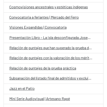
Cosmovisiones ancestrales y estéticas indígenas
Convocatoria a feriantes | Mercado del Ferro
Visiones Expandidas | Convocatoria
Presentación Libro – La isla desconfigurada Josefina Plá y la renovación teatral en Paraguay
Relación de puntajes que han superado la prueba de cultura general y convocatoria para la prueba práctica
Relación de puntajes con la valoración de los méritos profesionales y formativos
Relación de puntajes de la prueba práctica
Subsanación del listado final de admitidos y excluidos | Convocatoria Laboral Fijo en el Exterior Categoría Auxiliar Administrativo para la OCE Paraguay
Jazz en el Patio
Mini Serie Audiovisual | Artesano Rapé