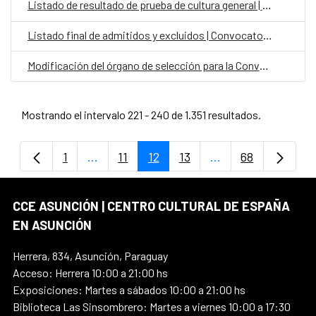
Listado de resultado de prueba de cultura general | Convocatoria para personal laboral fijo en el CCEJS
Listado final de admitidos y excluidos | Convocatoria Laboral Fijo en el Exterior Categoría Auxiliar Administrativo para la OCE Paraguay
Modificación del órgano de selección para la Convocatoria Laboral Fijo en el Exterior Categoría Auxiliar Administrativo para la OCE Paraguay
Mostrando el intervalo 221 - 240 de 1.351 resultados.
1
...
11
12
13
...
68
Página
Páginas intermedias Use TAB para despla
Página
Página
Página
Páginas intermedi
Página
CCE ASUNCIÓN | CENTRO CULTURAL DE ESPAÑA
EN ASUNCIÓN
Herrera, 834, Asunción, Paraguay
Acceso: Herrera 10:00 a 21:00 hs
Exposiciones: Martes a sábados 10:00 a 21:00 hs
Biblioteca Las Sinsombrero: Martes a viernes 10:00 a 17:30