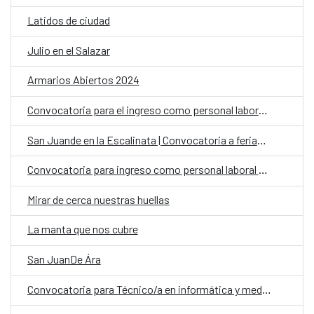
Latidos de ciudad
Julio en el Salazar
Armarios Abiertos 2024
Convocatoria para el ingreso como personal laboral fijo en el Centro Cultural de España Juan de Salazar en Paraguay, con la categoría de Auxiliar Administrativo/a
San Juande en la Escalinata | Convocatoria a feriantes
Convocatoria para ingreso como personal laboral fijo en la oficina de la Cooperación Española (OCE) en Paraguay con la categoría de Auxiliar Administrativo
Mirar de cerca nuestras huellas
La manta que nos cubre
San JuanDe Ára
Convocatoria para Técnico/a en informática y mediación digital