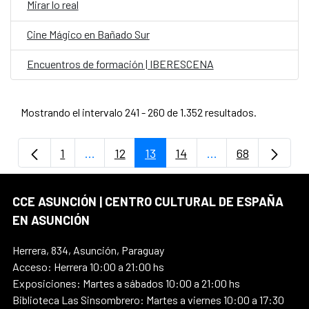
Mirar lo real
Cine Mágico en Bañado Sur
Encuentros de formación | IBERESCENA
Mostrando el intervalo 241 - 260 de 1.352 resultados.
1
...
12
13
14
...
68
Página
Páginas intermedias Use TAB para despla
Página
Página
Página
Páginas intermedi
Página
CCE ASUNCIÓN | CENTRO CULTURAL DE ESPAÑA
EN ASUNCIÓN
Herrera, 834, Asunción, Paraguay
Acceso: Herrera 10:00 a 21:00 hs
Exposiciones: Martes a sábados 10:00 a 21:00 hs
Biblioteca Las Sinsombrero: Martes a viernes 10:00 a 17:30