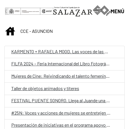
Saltar al contenido principal
MENÚ
INICIO
CCE - ASUNCION
KARMENTO + RAFAELA MOOD. Las voces de las mujeres resonarán en el Juan de Salazar.
FILFA 2024 – Feria Internacional del Libro Fotográfico Autoral en el Juande
Mujeres de Cine: Reivindicando el talento femenino en la industria audiovisual
Taller de objetos animados y títeres
FESTIVAL PUENTE SONORO. Llega al Juande una fusión de jazz que cruza fronteras
#25N: Voces y acciones de mujeres se entretejen en un mes dedicado al activismo en el Juan de Salazar
Presentación de iniciativas en el programa apoyo a la creación local 2025