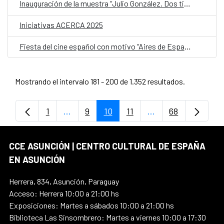
Inauguración de la muestra “Julio González. Dos tiempos e infinitas reproducciones”
Iniciativas ACERCA 2025
Fiesta del cine español con motivo “Aires de España” en el Centro Cultural Juan de Salazar
Mostrando el intervalo 181 - 200 de 1.352 resultados.
1
...
9
10
11
...
68
Página
Páginas intermedias Use TAB para despl
Página
Página
Página
Páginas intermedia
Página
CCE ASUNCIÓN | CENTRO CULTURAL DE ESPAÑA
EN ASUNCIÓN
Herrera, 834, Asunción, Paraguay
Acceso: Herrera 10:00 a 21:00 hs
Exposiciones: Martes a sábados 10:00 a 21:00 hs
Biblioteca Las Sinsombrero: Martes a viernes 10:00 a 17:30