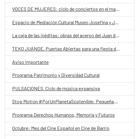
VOCES DE MUJERES: ciclo de conciertos en el marco del #25N
Espacio de Mediación Cultural Museo Josefina y Julián
La caja de las inéditas: obras del acervo del Juan de Salazar en exposición
TEKO JUANDE. Puertas Abiertas para una fiesta de creatividad comunitaria
Aviso importante
Programa Patrimonio y Diversidad Cultural
PULSACIONES. Ciclo de música expansiva
Stop Motion #PorUnPlanetaSostenible: Pequeñas acciones, grandes cambios ¡Únete al reto!
Programa Derechos Humanos, Memoria y Futuros
Octubre: Mes del Cine Español en Cine de Barrio