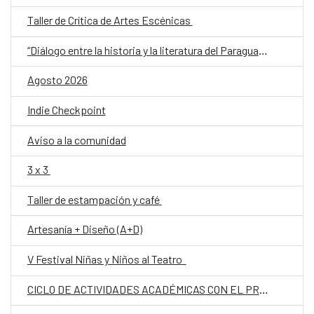
Taller de Crítica de Artes Escénicas
“Diálogo entre la historia y la literatura del Paraguay del siglo XX: memoria, conflicto e identidad”
Agosto 2026
Indie Checkpoint
Aviso a la comunidad
3 x 3
Taller de estampación y café
Artesanía + Diseño (A+D)
V Festival Niñas y Niños al Teatro
CICLO DE ACTIVIDADES ACADÉMICAS CON EL PROF. DR. JOSÉ VICENTE PEIRÓ BARCO