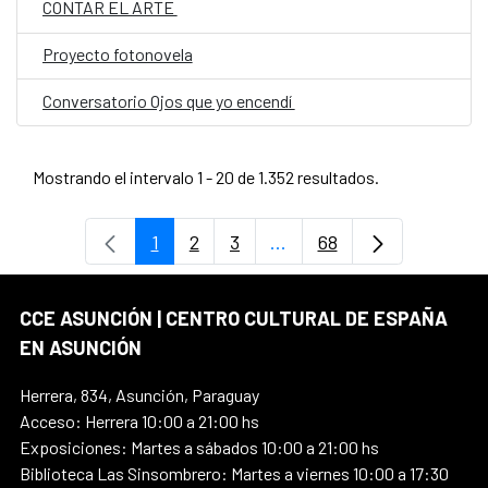
CONTAR EL ARTE
Proyecto fotonovela
Conversatorio Ojos que yo encendí
Mostrando el intervalo 1 - 20 de 1.352 resultados.
1
2
3
...
68
Página
Página
Página
Páginas intermedias Use
Página
CCE ASUNCIÓN | CENTRO CULTURAL DE ESPAÑA
EN ASUNCIÓN
Herrera, 834, Asunción, Paraguay
Acceso: Herrera 10:00 a 21:00 hs
Exposiciones: Martes a sábados 10:00 a 21:00 hs
Biblioteca Las Sinsombrero: Martes a viernes 10:00 a 17:30