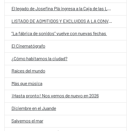
El legado de Josefina Plá ingresa a la Caja de las Letras del Instituto Cervantes
LISTADO DE ADMITIDOS Y EXCLUIDOS A LA CONVOCATORIA DE PERSONAL LABORAL TEMPORAL EN RÉGIMEN DE INTERINIDAD POR SUSTITUCIÓN, EN LA EMBAJADA DE ESPAÑA EN ASUNCIÓN, PARAGUAY, CON LA CATEGORIA DE OFICIAL
“La fábrica de sonidos” vuelve con nuevas fechas
El Cinematógrafo
¿Cómo habitamos la ciudad?
Raíces del mundo
Más que música
¡Hasta pronto! Nos vemos de nuevo en 2026
Diciembre en el Juande
Salvemos el mar