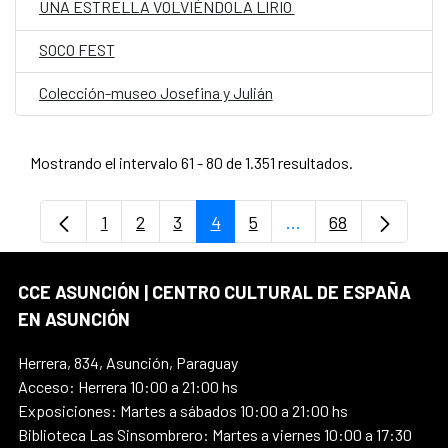
UNA ESTRELLA VOLVIÉNDOLA LIRIO
SOCO FEST
Colección-museo Josefina y Julián
Mostrando el intervalo 61 - 80 de 1.351 resultados.
1
2
3
4
5
...
68
Página
Página
Página
Página
Página
Páginas intermedias
Página
CCE ASUNCIÓN | CENTRO CULTURAL DE ESPAÑA
EN ASUNCIÓN
Herrera, 834, Asunción, Paraguay
Acceso: Herrera 10:00 a 21:00 hs
Exposiciones: Martes a sábados 10:00 a 21:00 hs
Biblioteca Las Sinsombrero: Martes a viernes 10:00 a 17:30