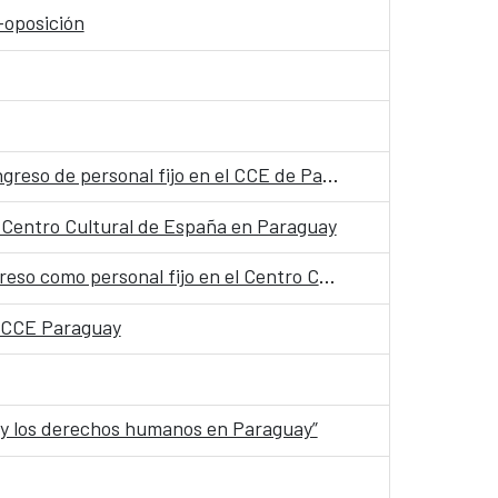
-oposición
Relación de puntajes de la primera prueba de la fase de concurso-oposición para la convocatoria de ingreso de personal fijo en el CCE de Paraguay
el Centro Cultural de España en Paraguay
Resolución por la que se modifica el órgano de selección correspondiente a la convocatoria para el ingreso como personal fijo en el Centro Cultural de España en Paraguay
le CCE Paraguay
a y los derechos humanos en Paraguay”