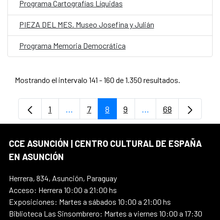
Programa Cartografías Líquidas
PIEZA DEL MES. Museo Josefina y Julián
Programa Memoria Democrática
Mostrando el intervalo 141 - 160 de 1.350 resultados.
1
...
7
8
9
...
68
Página
Páginas intermedias Use TAB para despl
Página
Página
Página
Páginas intermedia
Página
CCE ASUNCIÓN | CENTRO CULTURAL DE ESPAÑA
EN ASUNCIÓN
Herrera, 834, Asunción, Paraguay
Acceso: Herrera 10:00 a 21:00 hs
Exposiciones: Martes a sábados 10:00 a 21:00 hs
Biblioteca Las Sinsombrero: Martes a viernes 10:00 a 17:30