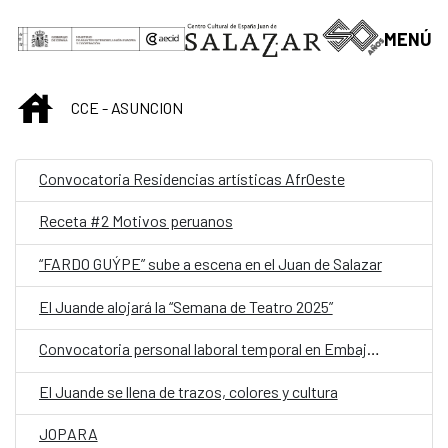
Saltar al contenido principal
MENÚ
INICIO
CCE - ASUNCION
Convocatoria Residencias artísticas AfrOeste
Receta #2 Motivos peruanos
“FARDO GUÝPE” sube a escena en el Juan de Salazar
El Juande alojará la “Semana de Teatro 2025”
Convocatoria personal laboral temporal en Embajada de España en Asunción (Paraguay) con la categoría de Auxiliar
El Juande se llena de trazos, colores y cultura
JOPARA