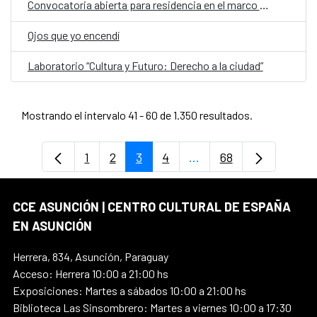
Convocatoria abierta para residencia en el marco del proyecto Cartografías Líquidas
Ojos que yo encendí
Laboratorio “Cultura y Futuro: Derecho a la ciudad”
Mostrando el intervalo 41 - 60 de 1.350 resultados.
1
2
3
4
...
68
Página
Página
Página
Página
Páginas intermedias U
Página
CCE ASUNCIÓN | CENTRO CULTURAL DE ESPAÑA
EN ASUNCIÓN
Herrera, 834, Asunción, Paraguay
Acceso: Herrera 10:00 a 21:00 hs
Exposiciones: Martes a sábados 10:00 a 21:00 hs
Biblioteca Las Sinsombrero: Martes a viernes 10:00 a 17:30