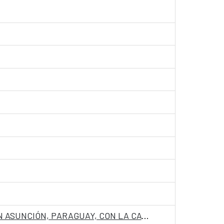
CONVOCATORIA PARA INGRESO COMO PERSONAL LABORAL FIJO EN LA EMBAJADA DE ESPAÑA EN ASUNCIÓN, PARAGUAY, CON LA CATEGORIA DE AUXILIAR PT 05360373